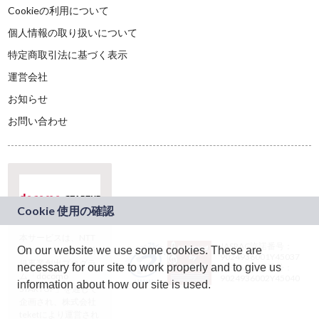
Cookieの利用について
個人情報の取り扱いについて
特定商取引法に基づく表示
運営会社
お知らせ
お問い合わせ
本サービスは、NTT
JASRAC許諾番号：
On our website we use some cookies. These are
ドコモグループの新
9024936001Y45037
規事業創出プログラ
necessary for our site to work properly and to give us
JASRAC許諾番号：
ム「docomo
9024936002Y45040
information about how our site is used.
STARTUP」を通じて
企画され、株式会社
teketにより運営され