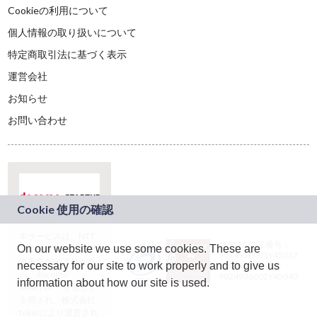
Cookieの利用について
個人情報の取り扱いについて
特定商取引法に基づく表示
運営会社
お知らせ
お問い合わせ
本サービスは、NTT
JASRAC許諾番号：
On our website we use some cookies. These are
ドコモグループの新
9024936001Y45037
規事業創出プログラ
necessary for our site to work properly and to give us
JASRAC許諾番号：
ム「docomo
9024936002Y45040
information about how our site is used.
STARTUP」を通じて
企画され、株式会社
teketにより運営され