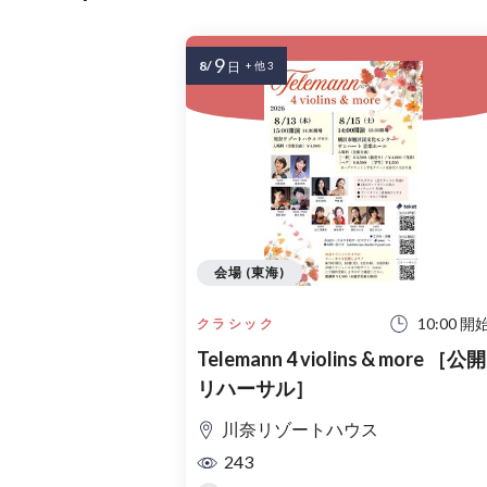
9
8/
日
+ 他 3
会場 (東海)
10:00 開
クラシック
Telemann 4 violins & more ［公開
リハーサル］
川奈リゾートハウス
243