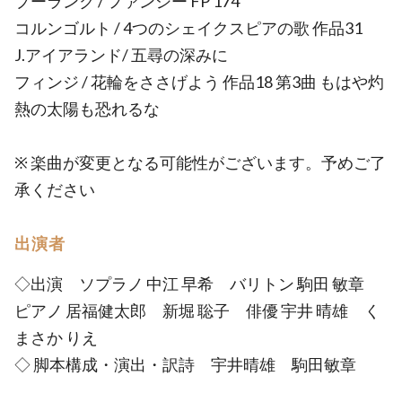
プーランク / ファンシー FP 174
コルンゴルト / 4つのシェイクスピアの歌 作品31
J.アイアランド/ 五尋の深みに
フィンジ / 花輪をささげよう 作品18 第3曲 もはや灼
熱の太陽も恐れるな
※ 楽曲が変更となる可能性がございます。予めご了
承ください
出演者
◇出演 ソプラノ 中江 早希 バリトン 駒田 敏章
ピアノ 居福健太郎 新堀 聡子 俳優 宇井 晴雄 く
まさか りえ
◇ 脚本構成・演出・訳詩 宇井晴雄 駒田敏章