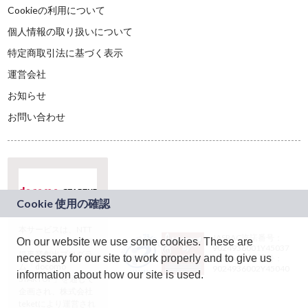
Cookieの利用について
個人情報の取り扱いについて
特定商取引法に基づく表示
運営会社
お知らせ
お問い合わせ
本サービスは、NTT
JASRAC許諾番号：
On our website we use some cookies. These are
ドコモグループの新
9024936001Y45037
規事業創出プログラ
necessary for our site to work properly and to give us
JASRAC許諾番号：
ム「docomo
9024936002Y45040
information about how our site is used.
STARTUP」を通じて
企画され、株式会社
teketにより運営され