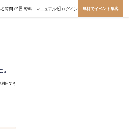
無料でイベント集客
ある質問
資料・マニュアル
ログイン
た。
在利用でき