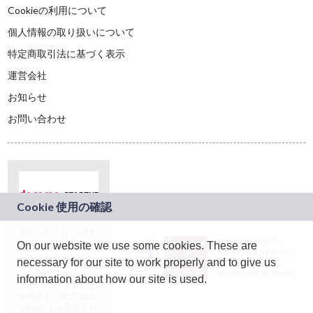
Cookieの利用について
個人情報の取り扱いについて
特定商取引法に基づく表示
運営会社
お知らせ
お問い合わせ
本サービスは、NTT
JASRAC許諾番号：
On our website we use some cookies. These are
ドコモグループの新
9024936001Y45037
規事業創出プログラ
necessary for our site to work properly and to give us
JASRAC許諾番号：
ム「docomo
9024936002Y45040
information about how our site is used.
STARTUP」を通じて
企画され、株式会社
teketにより運営され