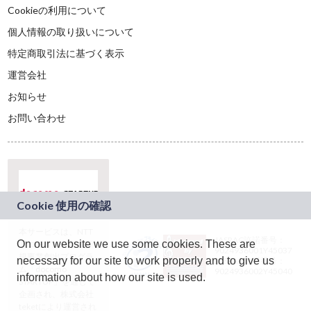
Cookieの利用について
個人情報の取り扱いについて
特定商取引法に基づく表示
運営会社
お知らせ
お問い合わせ
本サービスは、NTT
JASRAC許諾番号：
On our website we use some cookies. These are
ドコモグループの新
9024936001Y45037
規事業創出プログラ
necessary for our site to work properly and to give us
JASRAC許諾番号：
ム「docomo
9024936002Y45040
information about how our site is used.
STARTUP」を通じて
企画され、株式会社
teketにより運営され