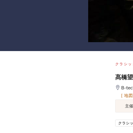
クラシッ
髙橋望
B-tec
[ 地
主
クラシ