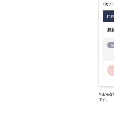
終了: 
自
髙
※主催者
です。