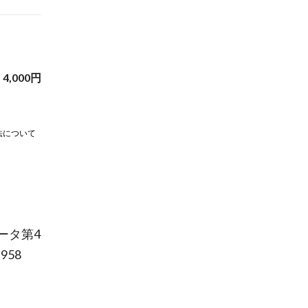
4,000
円
法について
ータ第4
958