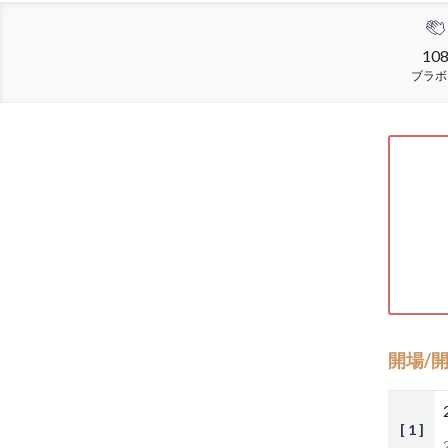
10
ブラボ
開場/
[ 1 ]