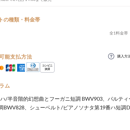
トの種類・料金帯
全
1
料金帯
可能支払方法
購入方
ラム
バッハ/半音階的幻想曲とフーガニ短調 BWV903、パルティ
調BWV828、シューベルト/ピアノソナタ第19番ハ短調D