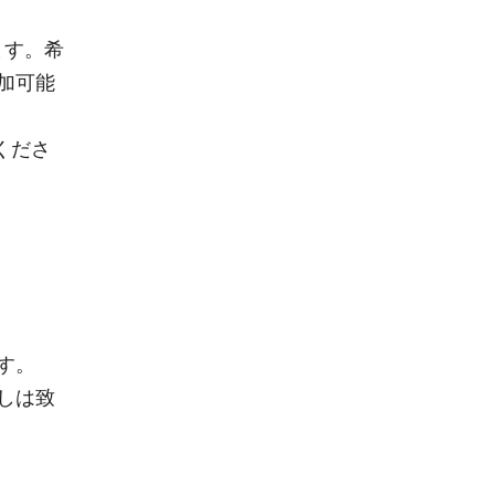
ます。希
参加可能
くださ
す。
しは致