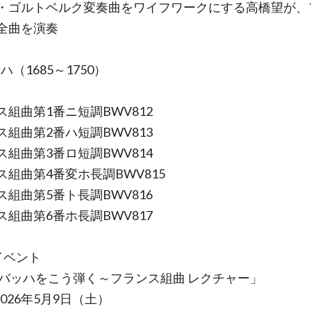
・ゴルトベルク変奏曲をワイフワークにする高橋望が、
全曲を演奏
ッハ（1685～1750）
ス組曲第1番ニ短調BWV812
ス組曲第2番ハ短調BWV813
ス組曲第3番ロ短調BWV814
ス組曲第4番変ホ長調BWV815
ス組曲第5番ト長調BWV816
ス組曲第6番ホ長調BWV817
イベント
はバッハをこう弾く～フランス組曲 レクチャー」
 2026年5月9日（土）