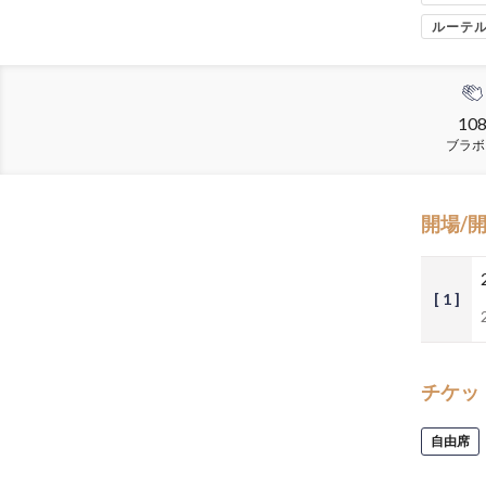
ルーテ
10
ブラボ
開場/
[ 1 ]
チケッ
自由席