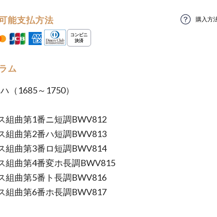
可能支払方法
購入方
ラム
ッハ（1685～1750）
ス組曲第1番ニ短調BWV812
ス組曲第2番ハ短調BWV813
ス組曲第3番ロ短調BWV814
ス組曲第4番変ホ長調BWV815
ス組曲第5番ト長調BWV816
ス組曲第6番ホ長調BWV817