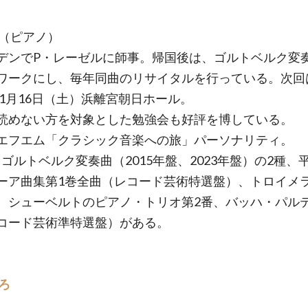
望（ピアノ）
デンでP・レーゼルに師事。帰国後は、ゴルトベルク変
ワークにし、毎年同曲のリサイタルを行っている。次回
7年1月16日（土）浜離宮朝日ホール。
読めない方を対象とした勉強会も好評を博している。
エフエム「クラシック音楽への旅」パーソナリティ。
、ゴルトベルク変奏曲（2015年盤、2023年盤）の2種、
ーア曲集第1巻全曲（レコード芸術特選盤）、トロイメ
、シューベルトのピアノ・トリオ第2番、バッハ・パル
コード芸術準特選盤）がある。
ろ