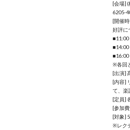
[会場] 
6205-4
[開催時
好評に
■11:
■14:
■16:0
※各回
[出演]
[内容
て、楽
[定員] 
[参加費
[対象
※レク