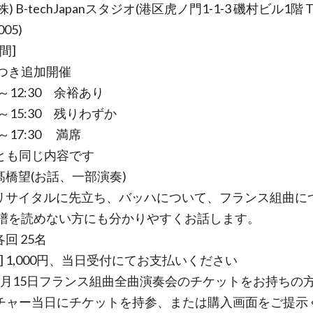
(株) B-techJapanスタジオ(港区虎ノ門1‐1‐3 磯村ビル1階 Tel
005)
間]
つき追加開催
00～12:30 余裕あり
00～15:30 残りわずか
0～17:30 満席
とも同じ内容です
 髙橋望(お話、一部演奏)
] リサイタルに先立ち、バッハについて、フランス組曲に
譜を読めない方にも分かりやすくお話します。
各回 25名
] 1,000円、当日受付にてお支払いください
] 5月15日フランス組曲全曲演奏会のチケットをお持ちの
チャー当日にチケットを持参、または購入画面をご提示