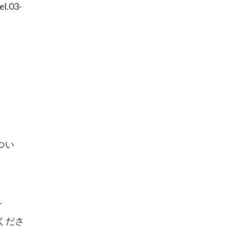
.03-
つい
方
くださ