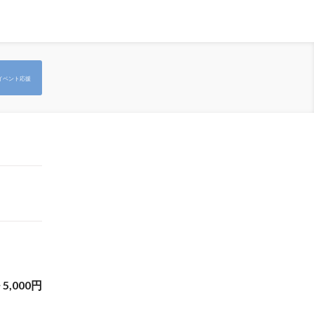
イベント応援
~
5,000
円