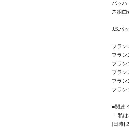
バッハ
ス組曲
J.S.バ
フラン
フラン
フラン
フラン
フラン
フラン
■関連
「 私
[日時]