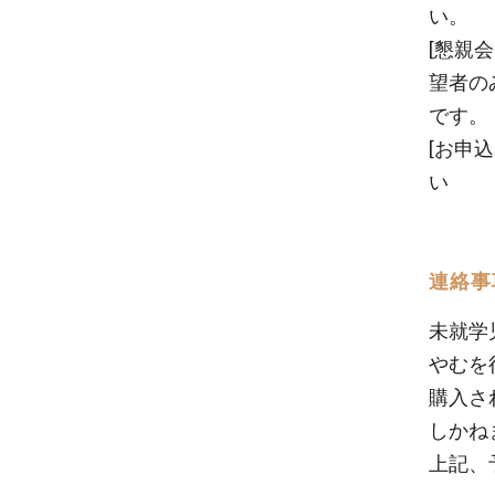
い。
[懇親
望者の
です。
[お申
い
連絡事
未就学
やむを
購入さ
しかね
上記、