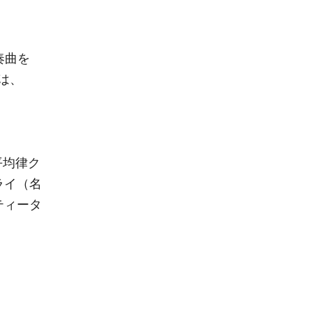
奏曲を
は、
平均律ク
ライ（名
ティータ