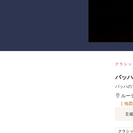
クラシッ
バッハ
バッハの
ルー
[ 地
主
クラシ