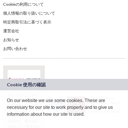
Cookieの利用について
個人情報の取り扱いについて
特定商取引法に基づく表示
運営会社
お知らせ
お問い合わせ
本サービスは、NTT
JASRAC許諾番号：
On our website we use some cookies. These are
ドコモグループの新
9024936001Y45037
規事業創出プログラ
necessary for our site to work properly and to give us
JASRAC許諾番号：
ム「docomo
9024936002Y45040
information about how our site is used.
STARTUP」を通じて
企画され、株式会社
teketにより運営され