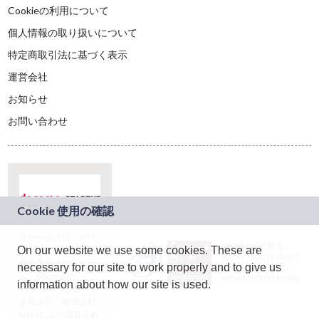
Cookieの利用について
個人情報の取り扱いについて
特定商取引法に基づく表示
運営会社
お知らせ
お問い合わせ
本サービスは、NTT
JASRAC許諾番号：
On our website we use some cookies. These are
ドコモグループの新
9024936001Y45037
規事業創出プログラ
necessary for our site to work properly and to give us
JASRAC許諾番号：
ム「docomo
9024936002Y45040
information about how our site is used.
STARTUP」を通じて
企画され、株式会社
teketにより運営され