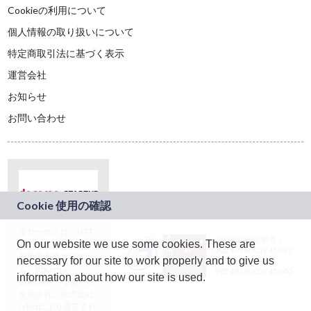
Cookieの利用について
個人情報の取り扱いについて
特定商取引法に基づく表示
運営会社
お知らせ
お問い合わせ
本サービスは、NTT
JASRAC許諾番号：
On our website we use some cookies. These are
ドコモグループの新
9024936001Y45037
規事業創出プログラ
necessary for our site to work properly and to give us
JASRAC許諾番号：
ム「docomo
9024936002Y45040
information about how our site is used.
STARTUP」を通じて
企画され、株式会社
teketにより運営され