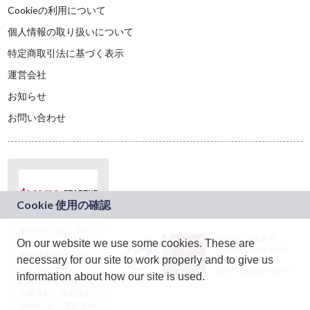
Cookieの利用について
個人情報の取り扱いについて
特定商取引法に基づく表示
運営会社
お知らせ
お問い合わせ
本サービスは、NTT
JASRAC許諾番号：
On our website we use some cookies. These are
ドコモグループの新
9024936001Y45037
規事業創出プログラ
necessary for our site to work properly and to give us
JASRAC許諾番号：
ム「docomo
9024936002Y45040
information about how our site is used.
STARTUP」を通じて
企画され、株式会社
teketにより運営され