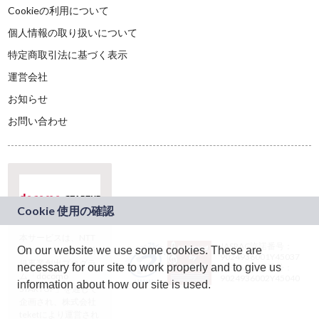
Cookieの利用について
個人情報の取り扱いについて
特定商取引法に基づく表示
運営会社
お知らせ
お問い合わせ
本サービスは、NTT
JASRAC許諾番号：
On our website we use some cookies. These are
ドコモグループの新
9024936001Y45037
規事業創出プログラ
necessary for our site to work properly and to give us
JASRAC許諾番号：
ム「docomo
9024936002Y45040
information about how our site is used.
STARTUP」を通じて
企画され、株式会社
teketにより運営され