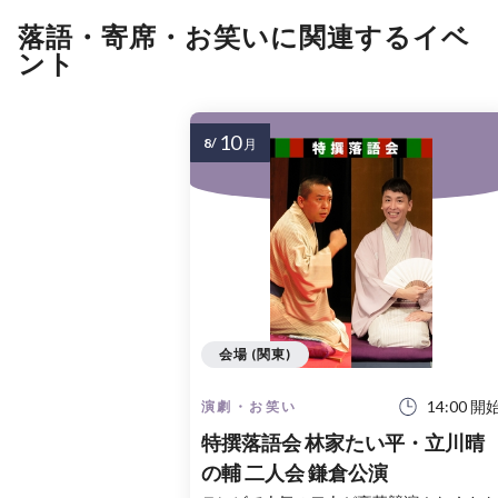
落語・寄席・お笑いに関連するイベ
ント
10
8/
月
会場 (関東)
14:00 開
演劇・お笑い
特撰落語会 林家たい平・立川晴
の輔 二人会 鎌倉公演