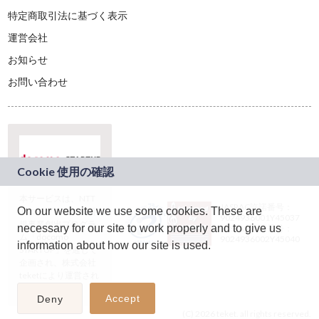
特定商取引法に基づく表示
運営会社
お知らせ
お問い合わせ
本サービスは、NTT
JASRAC許諾番号：
On our website we use some cookies. These are
ドコモグループの新
9024936001Y45037
規事業創出プログラ
necessary for our site to work properly and to give us
JASRAC許諾番号：
ム「docomo
9024936002Y45040
information about how our site is used.
STARTUP」を通じて
企画され、株式会社
teketにより運営され
ています。
Accept
Deny
(C) 2026 teket. all rights reserved.