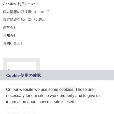
Cookieの利用について
個人情報の取り扱いについて
特定商取引法に基づく表示
運営会社
お知らせ
お問い合わせ
本サービスは、NTT
JASRAC許諾番号：
On our website we use some cookies. These are
ドコモグループの新
9024936001Y45037
規事業創出プログラ
necessary for our site to work properly and to give us
JASRAC許諾番号：
ム「docomo
9024936002Y45040
information about how our site is used.
STARTUP」を通じて
企画され、株式会社
teketにより運営され