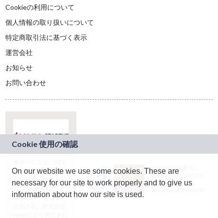
Cookieの利用について
個人情報の取り扱いについて
特定商取引法に基づく表示
運営会社
お知らせ
お問い合わせ
本サービスは、NTT
JASRAC許諾番号：
On our website we use some cookies. These are
ドコモグループの新
9024936001Y45037
規事業創出プログラ
necessary for our site to work properly and to give us
JASRAC許諾番号：
ム「docomo
9024936002Y45040
information about how our site is used.
STARTUP」を通じて
企画され、株式会社
teketにより運営され