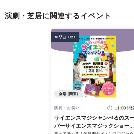
演劇・芝居に関連するイベント
9
8/
日
+ 他 1
会場 (関東)
11:00 開
演劇・お笑い
サイエンスマジシャンぺるのス
パーサイエンスマジックショー
千葉市文化センターアートホー
笑って学べる！体験型サイエンスマジック