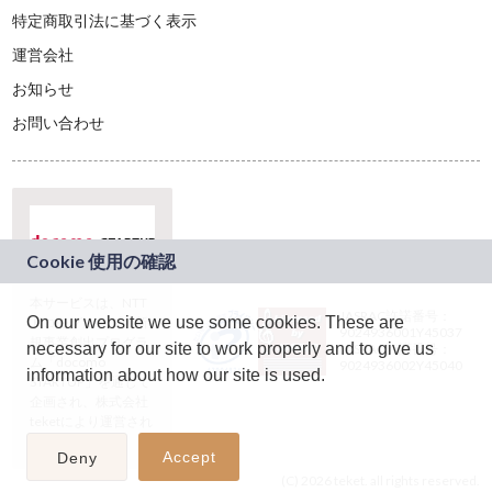
特定商取引法に基づく表示
運営会社
お知らせ
お問い合わせ
本サービスは、NTT
JASRAC許諾番号：
On our website we use some cookies. These are
ドコモグループの新
9024936001Y45037
規事業創出プログラ
necessary for our site to work properly and to give us
JASRAC許諾番号：
ム「docomo
9024936002Y45040
information about how our site is used.
STARTUP」を通じて
企画され、株式会社
teketにより運営され
ています。
Accept
Deny
(C) 2026 teket. all rights reserved.