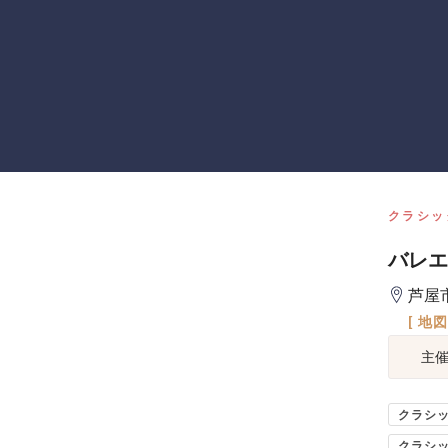
クラシッ
バレエ
芦屋
[ 地
主
クラシ
クラシ