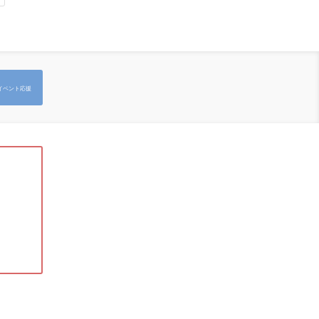
イベント応援