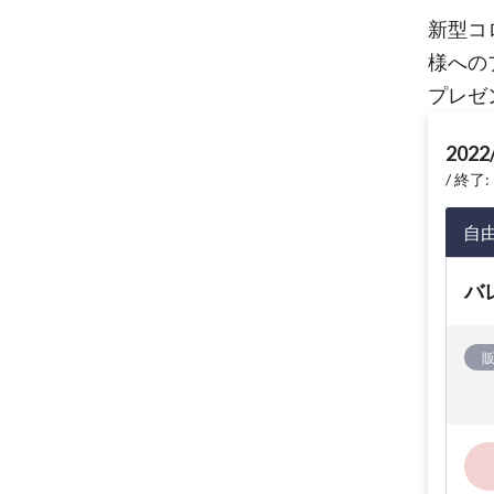
新型コ
様への
プレゼ
2022
終了: 
自
バ