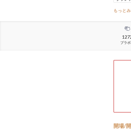
もっとみ
127
ブラボ
開場/