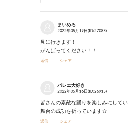
まいめろ
2022年05月19日
(ID:27088)
見に行きます！
がんばってください！！
返信
シェア
バレエ大好き
2022年05月16日
(ID:26915)
皆さんの素敵な踊りを楽しみにしてい
舞台の成功を祈っています☆
返信
シェア