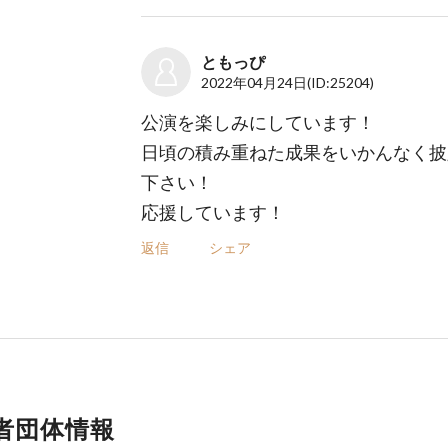
ともっぴ
2022年04月24日
(ID:25204)
公演を楽しみにしています！
日頃の積み重ねた成果をいかんなく披
下さい！
応援しています！
返信
シェア
者団体情報