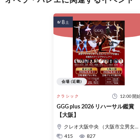
8
8/
土
会場 (近畿)
12:00 開
クラシック
GGG plus 2026 リハーサル鑑賞
【大阪】
クレオ大阪中央 （大阪市立男女共同参画センター） ホール
415
827