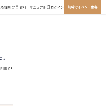
無料でイベント集客
ある質問
資料・マニュアル
ログイン
た。
在利用でき