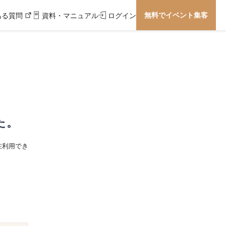
無料でイベント集客
ある質問
資料・マニュアル
ログイン
た。
在利用でき