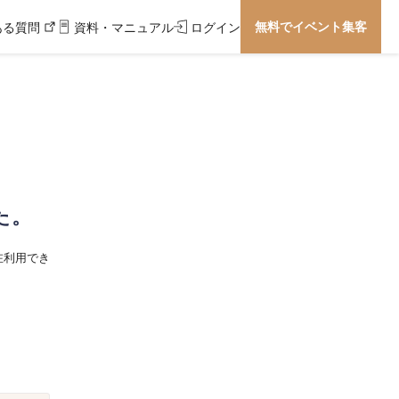
無料でイベント集客
ある質問
資料・マニュアル
ログイン
た。
在利用でき