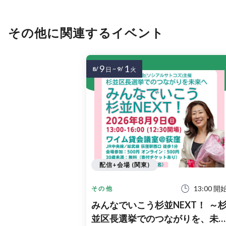
その他に関連するイベント
9
1
8/
~
9/
日
火
配信+会場 (関東)
13:00 開
その他
みんなでいこう杉並NEXT！ ～
並区長選挙でのつながりを、未