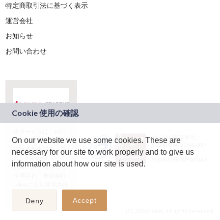
特定商取引法に基づく表示
運営会社
お知らせ
お問い合わせ
本サービスは、NTT
JASRAC許諾番号：
On our website we use some cookies. These are
ドコモグループの新
9024936001Y45037
規事業創出プログラ
necessary for our site to work properly and to give us
JASRAC許諾番号：
ム「docomo
9024936002Y45040
information about how our site is used.
STARTUP」を通じて
企画され、株式会社
teketにより運営され
ています。
Accept
Deny
(C) 2026 teket. all rights reserved.