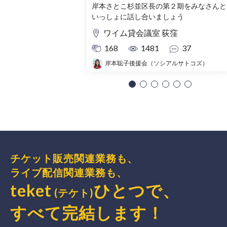
へ～
岸本さとこ杉並区長の第２期をみなさんと
いっしょに話し合いましょう
ワイム貸会議室 荻窪
168
1481
37
岸本聡子後援会（ソシアルサトコズ）
チケット販売関連業務も、
ライブ配信関連業務も、
teket
ひとつで、
(テケト)
すべて完結
します
！