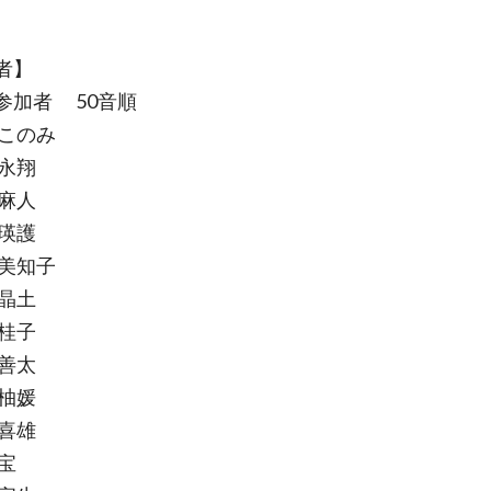
者】
参加者 50音順
 このみ
 永翔
 麻人
 瑛護
 美知子
 晶土
 桂子
 善太
 柚媛
 喜雄
宝