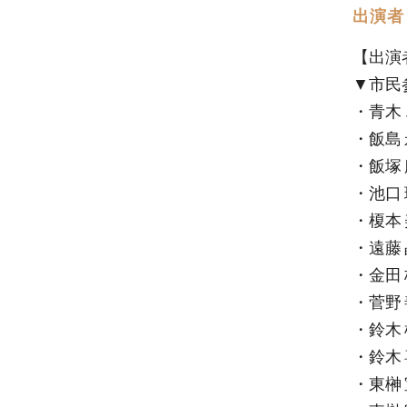
出演者
【出演
▼市民
・青木
・飯島
・飯塚
・池口
・榎本
・遠藤
・金田
・菅野
・鈴木
・鈴木
・東榊 