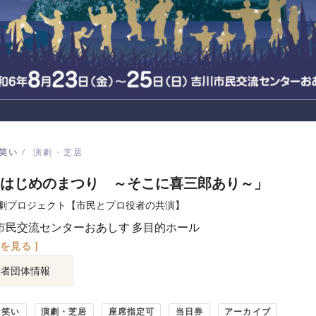
笑い
演劇・芝居
はじめのまつり ～そこに喜三郎あり～」
劇プロジェクト【市民とプロ役者の共演】
市民交流センターおあしす 多目的ホール
図を見る ]
催者団体情報
お笑い
演劇・芝居
座席指定可
当日券
アーカイブ