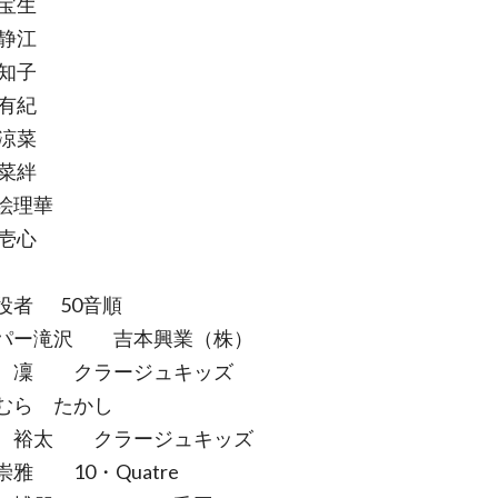
 宝生
 静江
 知子
 有紀
 涼菜
 菜絆
絵理華
 壱心
役者 50音順
パー滝沢 吉本興業（株）
 凜 クラージュキッズ
むら たかし
 裕太 クラージュキッズ
雅 10・Quatre