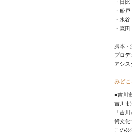
・日比
・船戸 慎
・水谷
・森田
脚本・
プロデ
アシス
みどこ
■吉川
吉川市
「吉川
術文化
この公