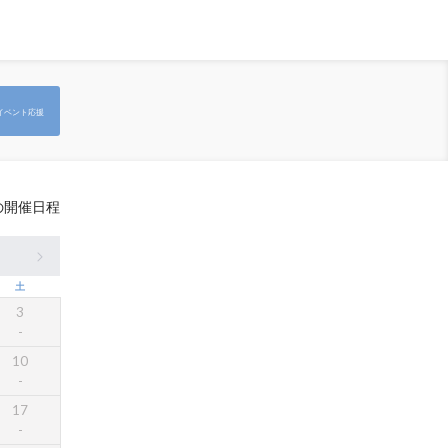
イベント応援
の開催日程
土
3
10
17