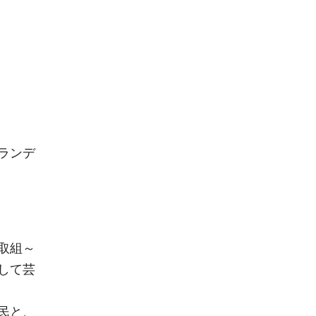
ランデ
取組～
して芸
民と、