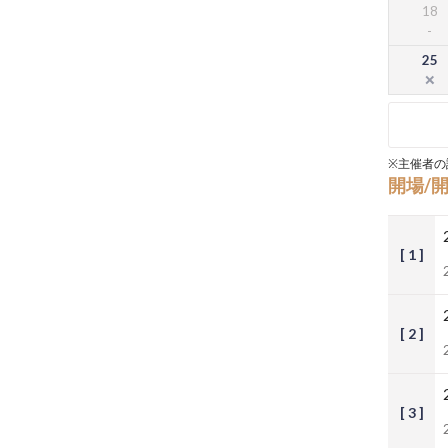
18
25
※主催者の
開場/
[ 1 ]
[ 2 ]
[ 3 ]