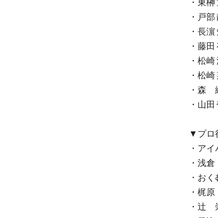
・東榊
・戸部
・長濵
・藤田
・松崎
・松崎
・森 
・山田
▼プロ
・アイ
・浅倉
・おく
・梶原
・辻 崇