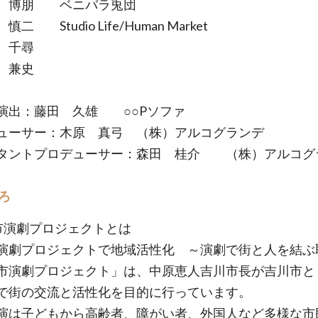
 博朋 ベニバラ兎団
二 Studio Life/Human Market
 千尋
 兼史
演出：藤田 久雄 ○○Pソファ
ューサー：木原 真弓 （株）アルコグランデ
タントプロデューサー：森田 桂介 （株）アルコグ
ろ
市演劇プロジェクトとは
演劇プロジェクトで地域活性化 ～演劇で街と人を結ぶ
市演劇プロジェクト」は、中原恵人吉川市長が吉川市と
で街の交流と活性化を目的に行っています。
演は子どもから高齢者、障がい者、外国人など多様な市