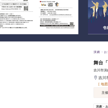
演劇・お
舞台「
吉川市演
吉川
[ 地
主
演劇・