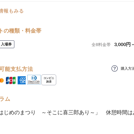
の情報もみる
トの種類・料金帯
3,000
円
入場券
全
8
料金帯
可能支払方法
購入方
ラム
はじめのまつり ～そこに喜三郎あり～」 休憩時間は