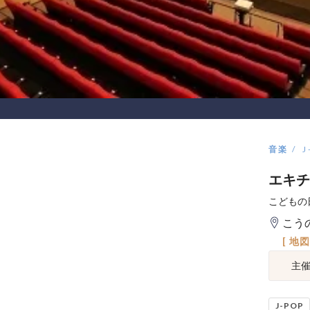
音楽
J
エキチ
こどもの
こう
[ 地
主
J-POP