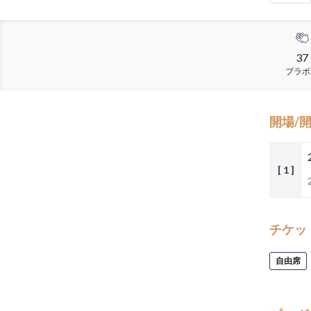
37
ブラボ
開場/
[ 1 ]
チケッ
自由席