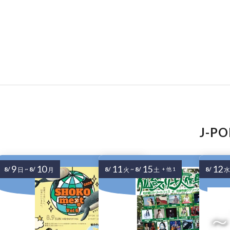
J-
9
10
11
15
12
8/
~
8/
8/
~
8/
8/
日
月
火
土
+ 他 1
水