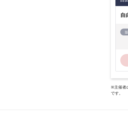
自
※主催者
です。