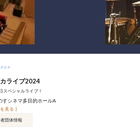
-POP
カライブ2024
日スペシャルライブ！
のすシネマ多目的ホールA
図を見る ]
催者団体情報