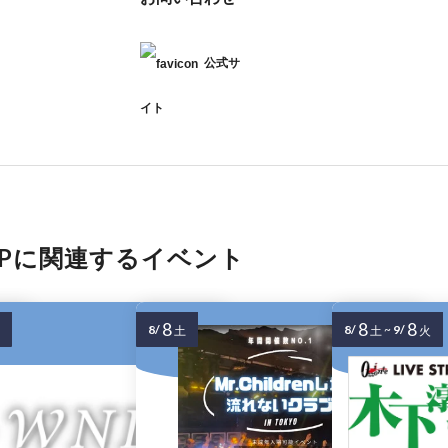
公式サ
イト
POPに関連するイベント
8
8
8
8/
8/
~
9/
土
土
火