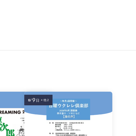
9
8/
日
+ 他 2