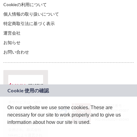
Cookieの利用について
個人情報の取り扱いについて
特定商取引法に基づく表示
運営会社
お知らせ
お問い合わせ
本サービスは、NTT
JASRAC許諾番号：
On our website we use some cookies. These are
ドコモグループの新
9024936001Y45037
規事業創出プログラ
necessary for our site to work properly and to give us
JASRAC許諾番号：
ム「docomo
9024936002Y45040
information about how our site is used.
STARTUP」を通じて
企画され、株式会社
teketにより運営され