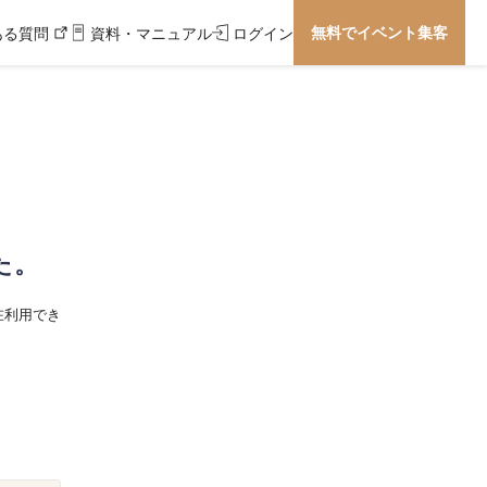
無料でイベント集客
ある質問
資料・マニュアル
ログイン
た。
在利用でき