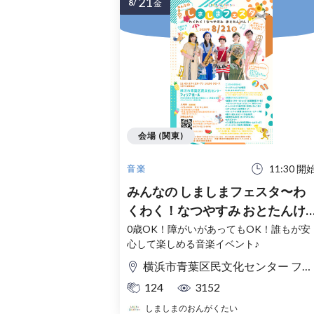
21
8/
金
会場 (関東)
11:30 開
音楽
みんなの しましまフェスタ〜わ
くわく！なつやすみ おとたんけ
ん！〜
0歳OK！障がいがあってもOK！誰もが安
心して楽しめる音楽イベント♪
横浜市青葉区民文化センター フィリアホール
124
3152
しましまのおんがくたい