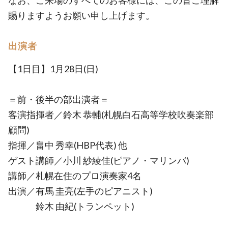
なお、ご来場のすべてのお客様には、この旨ご理解
賜りますようお願い申し上げます。
出演者
【1日目】1月28日(日)
＝前・後半の部出演者＝
客演指揮者／鈴木 恭輔(札幌白石高等学校吹奏楽部
顧問)
指揮／畠中 秀幸(HBP代表) 他
ゲスト講師／小川 紗綾佳(ピアノ・マリンバ)
講師／札幌在住のプロ演奏家4名
出演／有馬 圭亮(左手のピアニスト)
鈴木 由紀(トランペット)