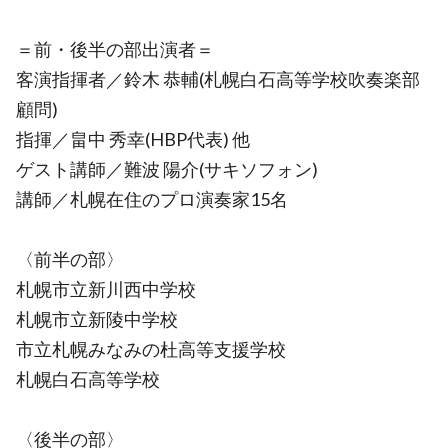
＝前・後半の部出演者＝
客演指揮者／鈴木 恭輔(札幌白石高等学校吹奏楽部
顧問)
指揮／畠中 秀幸(HBP代表) 他
ゲスト講師／難波 陽介(サキソフォン)
講師／札幌在住のプロ演奏家15名
〈前半の部〉
札幌市立新川西中学校
札幌市立新陵中学校
市立札幌みなみの杜高等支援学校
札幌白石高等学校
〈後半の部〉