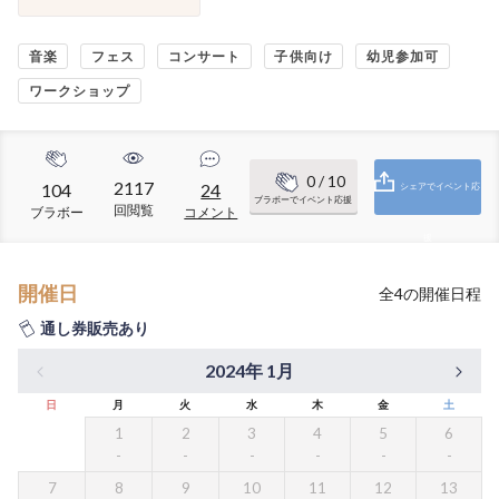
音楽
フェス
コンサート
子供向け
幼児参加可
ワークショップ
0
/ 10
2117
104
24
シェアでイベント応
ブラボーでイベント応援
回閲覧
ブラボー
コメント
援
開催日
全
4
の開催日程
通し券販売あり
2024年 1月
日
月
火
水
木
金
土
1
2
3
4
5
6
7
8
9
10
11
12
13