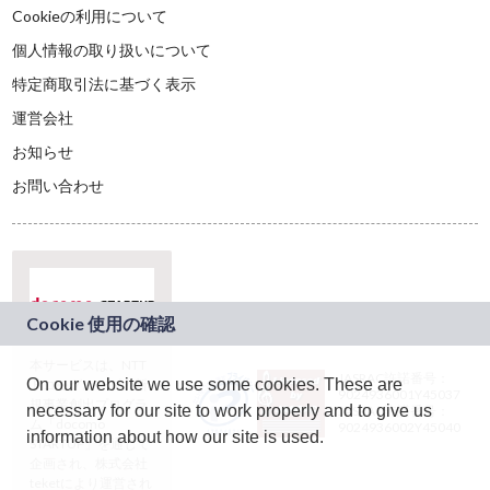
Cookieの利用について
個人情報の取り扱いについて
特定商取引法に基づく表示
運営会社
お知らせ
お問い合わせ
本サービスは、NTT
JASRAC許諾番号：
On our website we use some cookies. These are
ドコモグループの新
9024936001Y45037
規事業創出プログラ
necessary for our site to work properly and to give us
JASRAC許諾番号：
ム「docomo
9024936002Y45040
information about how our site is used.
STARTUP」を通じて
企画され、株式会社
teketにより運営され