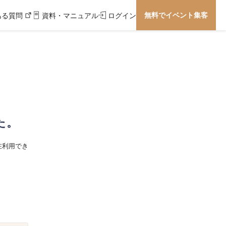
無料でイベント集客
ある質問
資料・マニュアル
ログイン
た。
在利用でき