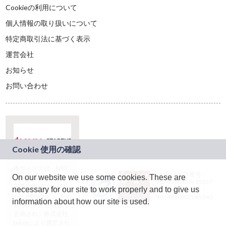
Cookieの利用について
個人情報の取り扱いについて
特定商取引法に基づく表示
運営会社
お知らせ
お問い合わせ
本サービスは、NTT
JASRAC許諾番号：
On our website we use some cookies. These are
ドコモグループの新
9024936001Y45037
規事業創出プログラ
necessary for our site to work properly and to give us
JASRAC許諾番号：
ム「docomo
9024936002Y45040
information about how our site is used.
STARTUP」を通じて
企画され、株式会社
teketにより運営され