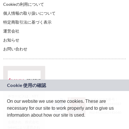
Cookieの利用について
個人情報の取り扱いについて
特定商取引法に基づく表示
運営会社
お知らせ
お問い合わせ
本サービスは、NTT
JASRAC許諾番号：
On our website we use some cookies. These are
ドコモグループの新
9024936001Y45037
規事業創出プログラ
necessary for our site to work properly and to give us
JASRAC許諾番号：
ム「docomo
9024936002Y45040
information about how our site is used.
STARTUP」を通じて
企画され、株式会社
teketにより運営され