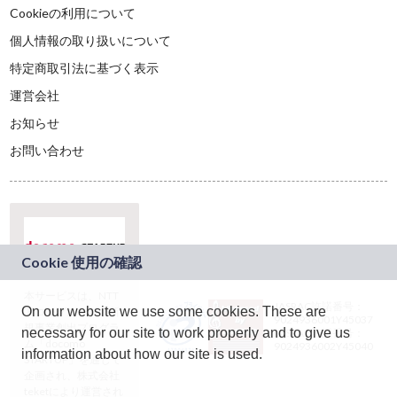
Cookieの利用について
個人情報の取り扱いについて
特定商取引法に基づく表示
運営会社
お知らせ
お問い合わせ
本サービスは、NTT
JASRAC許諾番号：
On our website we use some cookies. These are
ドコモグループの新
9024936001Y45037
規事業創出プログラ
necessary for our site to work properly and to give us
JASRAC許諾番号：
ム「docomo
9024936002Y45040
information about how our site is used.
STARTUP」を通じて
企画され、株式会社
teketにより運営され