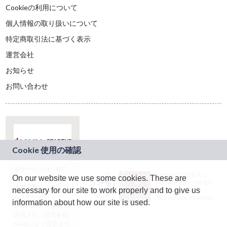
Cookieの利用について
個人情報の取り扱いについて
特定商取引法に基づく表示
運営会社
お知らせ
お問い合わせ
本サービスは、NTT
JASRAC許諾番号：
On our website we use some cookies. These are
ドコモグループの新
9024936001Y45037
規事業創出プログラ
necessary for our site to work properly and to give us
JASRAC許諾番号：
ム「docomo
9024936002Y45040
information about how our site is used.
STARTUP」を通じて
企画され、株式会社
teketにより運営され