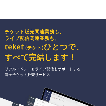
チケット販売関連業務も、
ライブ配信関連業務も、
teket
ひとつで、
(テケト)
すべて完結
します
！
リアルイベントもライブ配信もサポートする
電子チケット販売サービス