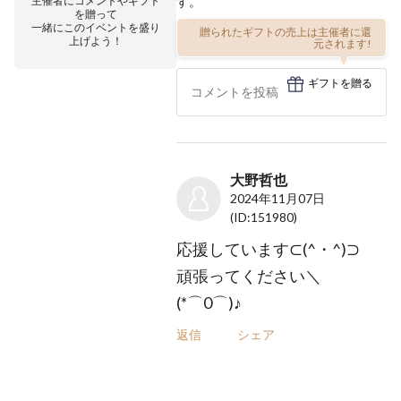
主催者にコメントやギフト
す。
を贈って
一緒にこのイベントを盛り
贈られたギフトの売上は主催者に還
上げよう！
元されます!
ギフトを贈る
大野哲也
2024年11月07日
(ID:151980)
応援しています⊂(^・^)⊃
頑張ってください＼
(*⌒0⌒)♪
返信
シェア