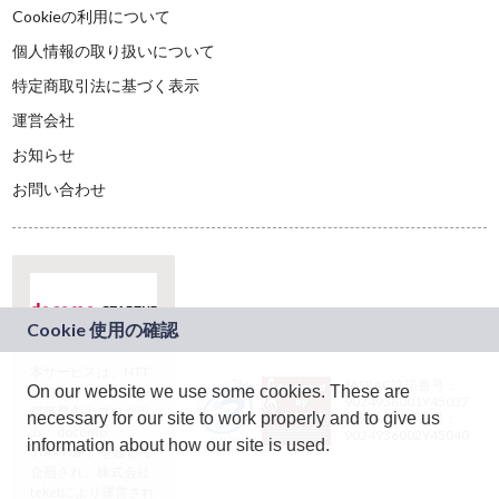
Cookieの利用について
個人情報の取り扱いについて
特定商取引法に基づく表示
運営会社
お知らせ
お問い合わせ
本サービスは、NTT
JASRAC許諾番号：
On our website we use some cookies. These are
ドコモグループの新
9024936001Y45037
規事業創出プログラ
necessary for our site to work properly and to give us
JASRAC許諾番号：
ム「docomo
9024936002Y45040
information about how our site is used.
STARTUP」を通じて
企画され、株式会社
teketにより運営され