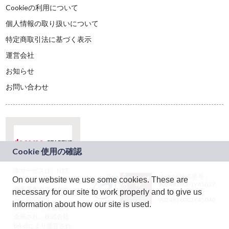
Cookieの利用について
個人情報の取り扱いについて
特定商取引法に基づく表示
運営会社
お知らせ
お問い合わせ
本サービスは、NTT
JASRAC許諾番号：
On our website we use some cookies. These are
ドコモグループの新
9024936001Y45037
規事業創出プログラ
necessary for our site to work properly and to give us
JASRAC許諾番号：
ム「docomo
9024936002Y45040
information about how our site is used.
STARTUP」を通じて
企画され、株式会社
teketにより運営され