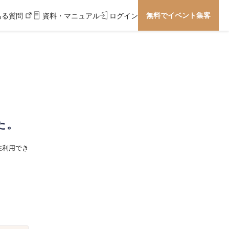
無料でイベント集客
ある質問
資料・マニュアル
ログイン
た。
在利用でき