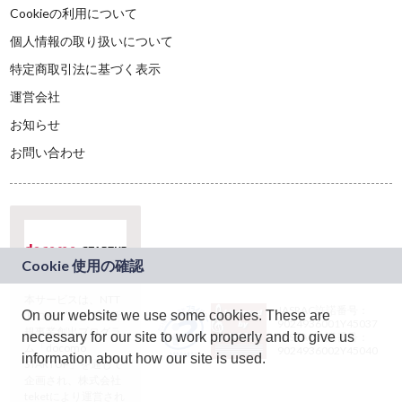
Cookieの利用について
個人情報の取り扱いについて
特定商取引法に基づく表示
運営会社
お知らせ
お問い合わせ
本サービスは、NTT
JASRAC許諾番号：
On our website we use some cookies. These are
ドコモグループの新
9024936001Y45037
規事業創出プログラ
necessary for our site to work properly and to give us
JASRAC許諾番号：
ム「docomo
9024936002Y45040
information about how our site is used.
STARTUP」を通じて
企画され、株式会社
teketにより運営され