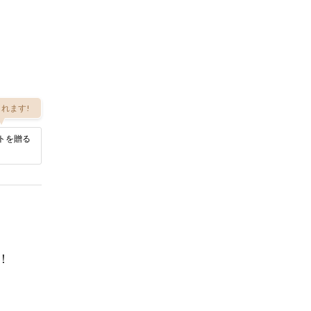
れます!
トを贈る
！