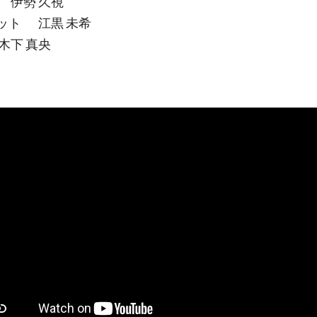
 伊勢 久視
ット 江黒 未希
木下 真央