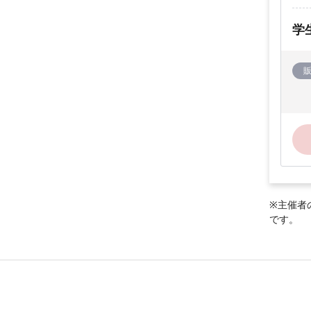
学
※主催者
です。