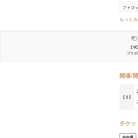
ファゴ
もっとみ
19
ブラボ
開場/
[ 1 ]
チケッ
自由席