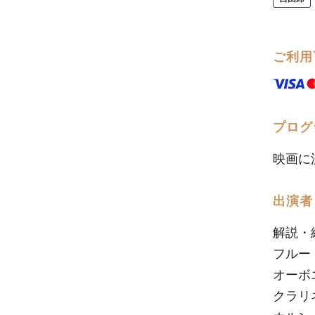
ご利用
プログ
映画に
出演者
解説・編
フルー
オーボ
クラリ