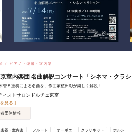
ク
ピアノ・楽器・室内楽
L東京室内楽団 名曲解説コンサート「シネマ・クラ
木管５重奏による名曲を、作曲家植田彰が楽しく解説！
ティストサロンドルチェ東京
図を見る ]
催者団体情報
・楽器・室内楽
フルート
オーボエ
クラリネット
ホルン