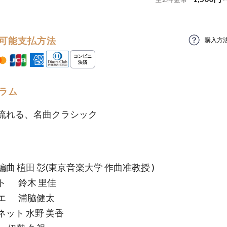
可能支払方法
購入方
ラム
流れる、名曲クラシック
曲 植田 彰(東京音楽大学 作曲准教授 )
ト 鈴木 里佳
エ 浦脇健太
ネット 水野 美香