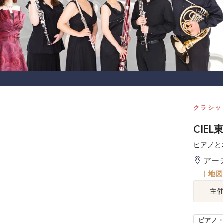
クラシッ
CIE
ピアノと
アー
[ 地
主
ピアノ