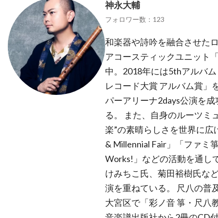
神永大輔
フォロワー数：123
和楽器や詩吟を融合させた
アコースティックユニット
中。2018年には5thアルバ
レコード大賞 アルバム賞」を
パーアリーナ2days公演
る。 また、自身のルーツミ
楽”の素晴らしさを世界に広
& Millennial Fair」「
Works!」などの活動を通
けみちこ氏、菊田裕樹氏な
演を重ねている。 尺八の普
大宮区で「彩ノ音 箏・尺八
音楽譜出版社から2冊のCD