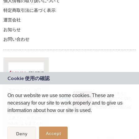
個人情報の取り扱いについて
特定商取引法に基づく表示
運営会社
お知らせ
お問い合わせ
本サービスは、NTT
JASRAC許諾番号：
On our website we use some cookies. These are
ドコモグループの新
9024936001Y45037
規事業創出プログラ
necessary for our site to work properly and to give us
JASRAC許諾番号：
ム「docomo
9024936002Y45040
information about how our site is used.
STARTUP」を通じて
企画され、株式会社
teketにより運営され
ています。
Accept
Deny