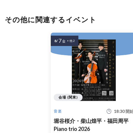
その他に関連するイベント
7
8/
金
+ 他 2
会場 (関東)
18:30 開
音楽
堀谷桜介・柴山煌平・福田周平
Piano trio 2026