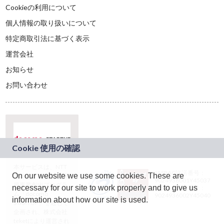
Cookieの利用について
個人情報の取り扱いについて
特定商取引法に基づく表示
運営会社
お知らせ
お問い合わせ
本サービスは、NTT
JASRAC許諾番号：
On our website we use some cookies. These are
ドコモグループの新
9024936001Y45037
規事業創出プログラ
necessary for our site to work properly and to give us
JASRAC許諾番号：
ム「docomo
9024936002Y45040
information about how our site is used.
STARTUP」を通じて
企画され、株式会社
teketにより運営され