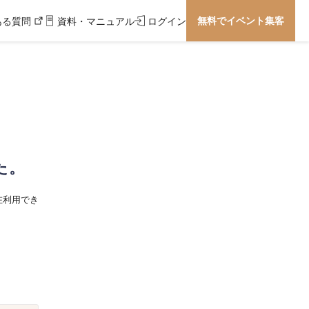
無料でイベント集客
ある質問
資料・マニュアル
ログイン
た。
在利用でき