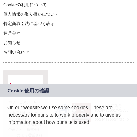
Cookieの利用について
個人情報の取り扱いについて
特定商取引法に基づく表示
運営会社
お知らせ
お問い合わせ
本サービスは、NTT
JASRAC許諾番号：
On our website we use some cookies. These are
ドコモグループの新
9024936001Y45037
規事業創出プログラ
necessary for our site to work properly and to give us
JASRAC許諾番号：
ム「docomo
9024936002Y45040
information about how our site is used.
STARTUP」を通じて
企画され、株式会社
teketにより運営され