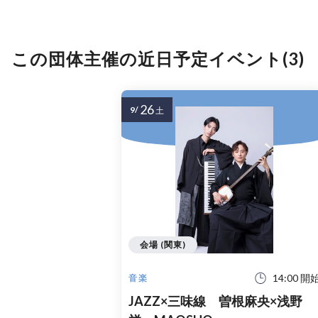
この団体主催の近日予定イベント(3)
26
9/
土
会場 (関東)
14:00 開
音楽
JAZZ×三味線 曽根麻央×浅野