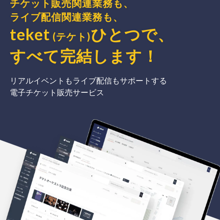
チケット販売関連業務も、
ライブ配信関連業務も、
teket
ひとつで、
(テケト)
すべて完結
します
！
リアルイベントもライブ配信もサポートする
電子チケット販売サービス