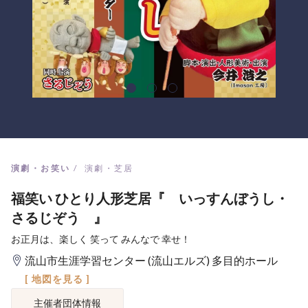
演劇・お笑い
演劇・芝居
福笑い ひとり人形芝居『 いっすんぼうし・
さるじぞう 』
お正月は、楽しく 笑って みんなで 幸せ！
流山市生涯学習センター (流山エルズ) 多目的ホール
[ 地図を見る ]
主催者団体情報