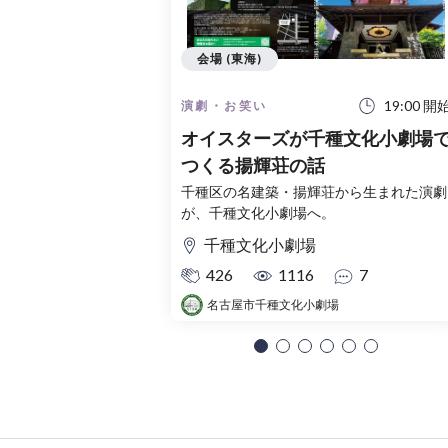
会場 (東海)
19:00 開
演劇・お笑い
オイスターズが千種文化小劇場
つくる揚輝荘の話
千種区の名建築・揚輝荘から生まれた演劇
が、千種文化小劇場へ。
千種文化小劇場
426
1116
7
名古屋市千種文化小劇場