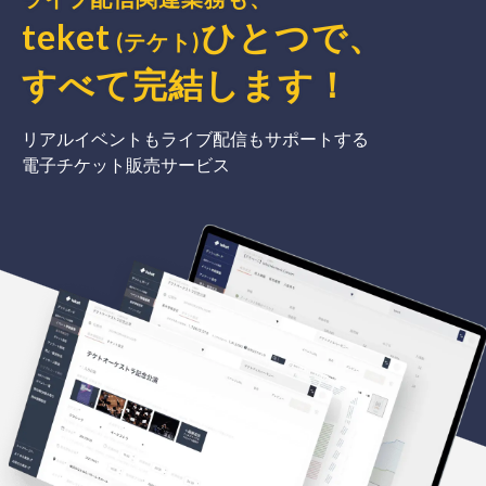
teket
ひとつで、
(テケト)
すべて完結
します
！
リアルイベントもライブ配信もサポートする
電子チケット販売サービス