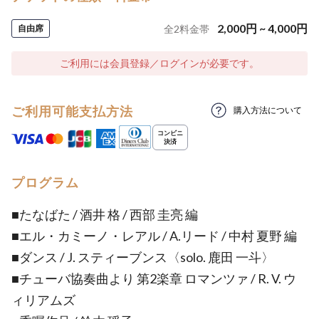
2,000
円
~
4,000
円
自由席
全
2
料金帯
ご利用には会員登録／ログインが必要です。
ご利用可能支払方法
購入方法について
プログラム
■たなばた / 酒井 格 / 西部 圭亮 編
■エル・カミーノ・レアル / A.リード / 中村 夏野 編
■ダンス / J. スティーブンス〈solo. 鹿田 一斗〉
■チューバ協奏曲より 第2楽章 ロマンツァ / R. V. ウ
ィリアムズ