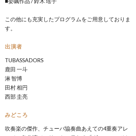
■委嘱作品 / 鈴木 瑶子
この他にも充実したプログラムをご用意しておりま
す。
出演者
TUBASSADORS
鹿田 一斗
淋 智博
田村 相円
西部 圭亮
みどころ
吹奏楽の傑作、チューバ協奏曲あえての4重奏アレ