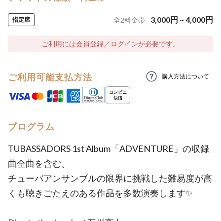
3,000
円
~
4,000
円
指定席
全
2
料金帯
ご利用には会員登録／ログインが必要です。
ご利用可能支払方法
購入方法について
プログラム
TUBASSADORS 1st Album「ADVENTURE」の収録
曲全曲を含む、
チューバアンサンブルの限界に挑戦した難易度が高
くも聴きごたえのある作品を多数演奏します✨