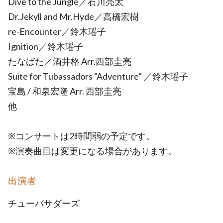
Dive to the Jungle／石川亮太
Dr.Jekyll and Mr.Hyde／高橋宏樹
re-Encounter／鈴木瑶子
Ignition／鈴木瑶子
たなばた／酒井格 Arr.西部圭亮
Suite for Tubassadors “Adventure” ／鈴木瑶子
宝島 / 和泉宏隆 Arr. 西部圭亮
他
※コンサートは2時間弱の予定です。
※演奏曲目は変更になる場合があります。
出演者
チューバサダーズ