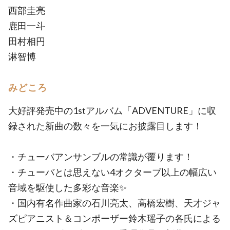
西部圭亮
鹿田一斗
田村相円
淋智博
みどころ
大好評発売中の1stアルバム「ADVENTURE」に収
録された新曲の数々を一気にお披露目します！
・チューバアンサンブルの常識が覆ります！
・チューバとは思えない4オクターブ以上の幅広い
音域を駆使した多彩な音楽✨
・国内有名作曲家の石川亮太、高橋宏樹、天才ジャ
ズピアニスト＆コンポーザー鈴木瑶子の各氏による