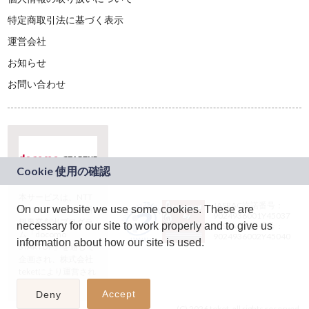
特定商取引法に基づく表示
運営会社
お知らせ
お問い合わせ
本サービスは、NTT
JASRAC許諾番号：
On our website we use some cookies. These are
ドコモグループの新
9024936001Y45037
規事業創出プログラ
necessary for our site to work properly and to give us
JASRAC許諾番号：
ム「docomo
9024936002Y45040
information about how our site is used.
STARTUP」を通じて
企画され、株式会社
teketにより運営され
ています。
Accept
Deny
(C) 2026 teket. all rights reserved.