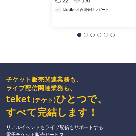
22
130
Musiksaal 合同会社レガート
チケット販売関連業務も、
ライブ配信関連業務も、
teket
ひとつで、
(テケト)
すべて完結
します
！
リアルイベントもライブ配信もサポートする
電子チケット販売サービス