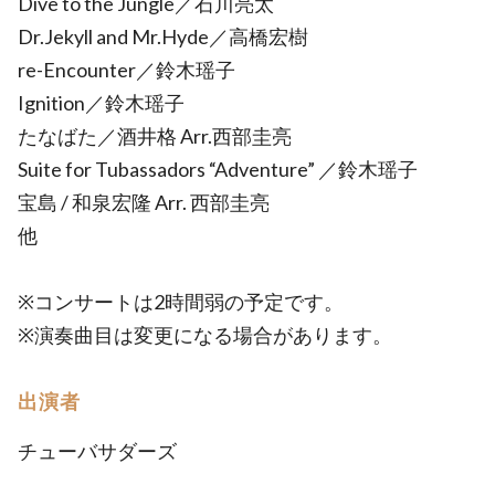
Dive to the Jungle／石川亮太
Dr.Jekyll and Mr.Hyde／高橋宏樹
re-Encounter／鈴木瑶子
Ignition／鈴木瑶子
たなばた／酒井格 Arr.西部圭亮
Suite for Tubassadors “Adventure” ／鈴木瑶子
宝島 / 和泉宏隆 Arr. 西部圭亮
他
※コンサートは2時間弱の予定です。
※演奏曲目は変更になる場合があります。
出演者
チューバサダーズ