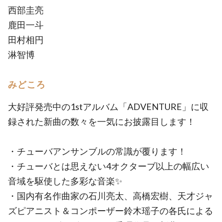
西部圭亮
鹿田一斗
田村相円
淋智博
みどころ
大好評発売中の1stアルバム「ADVENTURE」に収
録された新曲の数々を一気にお披露目します！
・チューバアンサンブルの常識が覆ります！
・チューバとは思えない4オクターブ以上の幅広い
音域を駆使した多彩な音楽✨
・国内有名作曲家の石川亮太、高橋宏樹、天才ジャ
ズピアニスト＆コンポーザー鈴木瑶子の各氏による