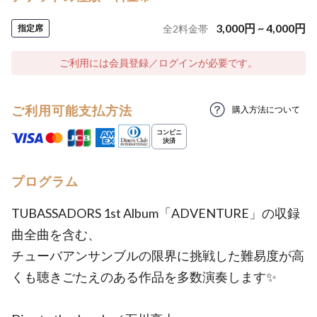
3,000
円
~
4,000
円
指定席
全
2
料金帯
ご利用には会員登録／ログインが必要です。
ご利用可能支払方法
購入方法について
プログラム
TUBASSADORS 1st Album「ADVENTURE」の収録
曲全曲を含む、
チューバアンサンブルの限界に挑戦した難易度が高
くも聴きごたえのある作品を多数演奏します✨